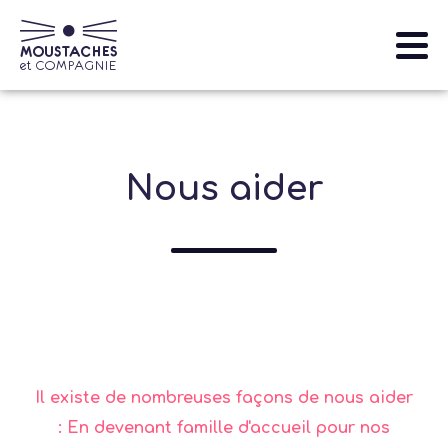
Aller
au
contenu
principal
Nos animaux
Nous aider
Qui sommes-nous
S'informer
Que faire si je trouve un animal sauvage?
Navigation
Evénements et actions
principale
Nous aider
Il existe de nombreuses façons de nous aider
: En devenant famille d'accueil pour nos