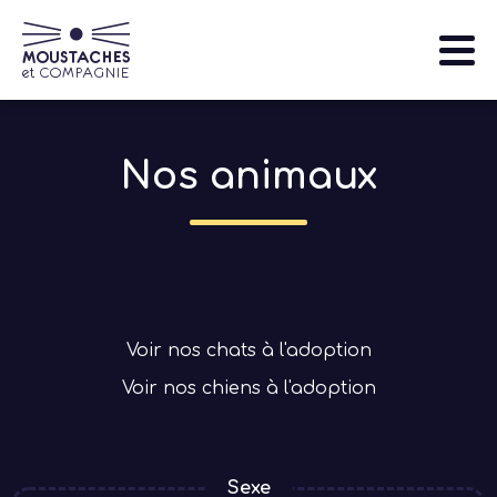
Aller
au
contenu
principal
Nos animaux
Nos animaux
Qui sommes-nous
S'informer
Que faire si je trouve un animal sauvage?
Navigation
Evénements et actions
principale
Voir nos chats à l'adoption
Nous aider
Voir nos chiens à l'adoption
Sexe