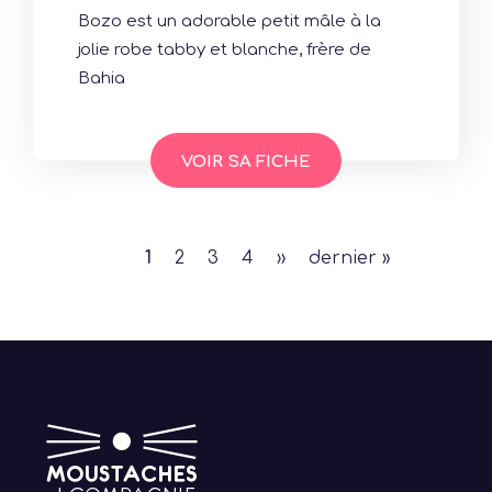
Bozo est un adorable petit mâle à la
jolie robe tabby et blanche, frère de
Bahia
VOIR SA FICHE
Page
1
Page
2
Page
3
Page
4
Page
››
Dernière
dernier »
courante
suivante
page
Pagination