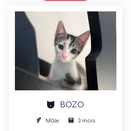
cat
BOZO
Mâle
3 mois